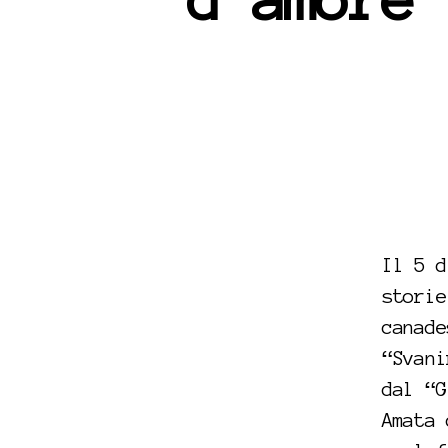
d’amore”
Il 5 d
storie
canade
“Svani
dal “G
Amata 