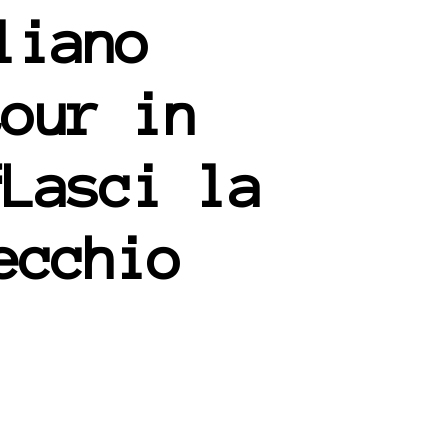
liano
tour in
“Lasci la
ecchio