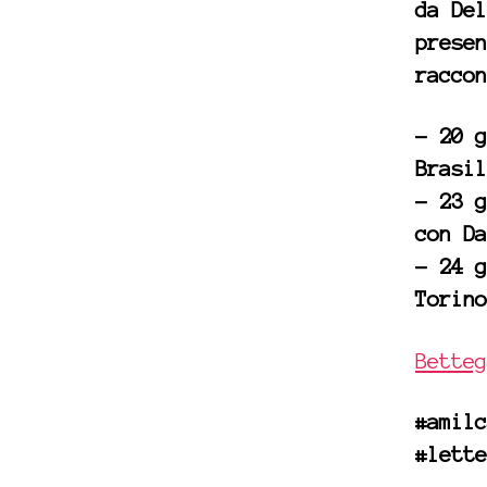
da
Del
presen
raccon
– 20 g
Brasil
– 23 
con Da
– 24 g
Torino
Betteg
#amilc
#lette