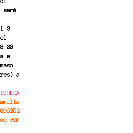
ici
s
sarà
il 3
Del
18.00
sa e
mmaso
ares) a
 SCHEDA
amilla
696252
oo.com