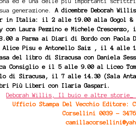
ona ed è una delle più importanti scrittr
 sua generazione.
A dicembre Deborah Willi
r in Italia: il 2 alle 19.00 alla Gogol &
y con Laura Pezzino e Michele Crescenzo, 
8.00 a Parma ai Diari di Bordo con Paola 
 Alice Pisu e Antonello Saiz , il 4 alle 
asa del libro di Siracusa con Daniela Ses
ca Consiglio e il 5 alle 9.00 al Liceo To
lo di Siracusa, il 7 alle 14.30 (Sala Ant
bri Più Liberi con Ilaria Gaspari.
Deborah Willis, Il buio e altre storie_
Ufficio Stampa Del Vecchio Editore: C
Corsellini 0039 – 3476
camillacorsellini@yah