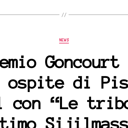
Categorie
NEWS
emio Goncourt
 ospite di Pi
l con “Le trib
timo Sijilmas