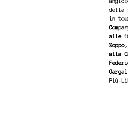
anglof
della
in tou
Compan
alle 1
Zoppo,
alla C
Federi
Gargal
Più Li