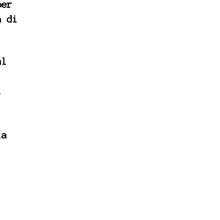
per
a di
al
i
la