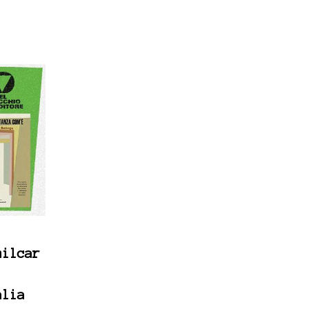
milcar
alia