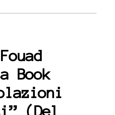
 Fouad
sa Book
olazioni
si” (Del