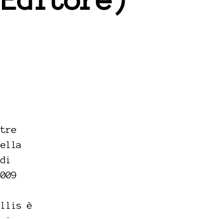
 Editore)
ltre
della
 di
2009
illis è