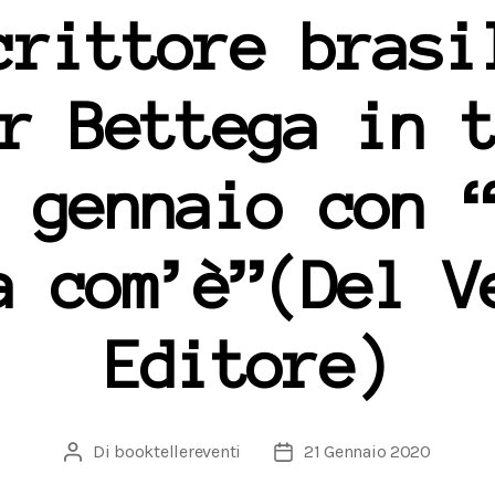
crittore brasi
r Bettega in 
 gennaio con 
a com’è”(Del V
Editore)
Di
booktellereventi
21 Gennaio 2020
Autore
Data
articolo
dell'articolo